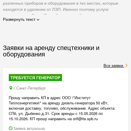
различных приборов и оборудования в тех местах, которые
находятся в удалении от ЛЭП. Именно поэтому услуги
генераторов в
Санкт-Петербурге
могут быть актуальны для
Развернуть текст
самых различных клиентов нашей компании: начиная
от частных лиц, и заканчивая геодезическими организациями,
предприятиями АПК и так далее.
Хотя купить генератор сегодня не составляет труда, в ряде
Заявки на аренду спецтехники и
случаев именно его аренда является более целесообразной.
Все дело в том, что цена аренды генераторов позволяет
оборудования
сэкономить денежные средства на покупку, хранение
и обслуживание данной техники.
Все заявки
Такая спецтехника требует исключительных условий хранения
и регулярного профессионального сервиса, а стоимость
ТРЕБУЕТСЯ ГЕНЕРАТОР
аренды генераторов избавляет наших клиентов от затрат,
г.Санкт-Петербург
необходимых на такие мероприятия.
Услуги генераторов в Спб предоставляются нашей компанией
Прошу направить КП в адрес ООО \"Институт
путем передачи в аренду генераторов различного типа
Теплоэнергетики\" на аренду дизель-генератора 50 кВт,
и мощности.
включая доставку, топливо, обслуживание. Адрес объекта:
С нашей помощью можно арендовать:
СПб, ул. Дыбенко д.31. Срок аренды с 15.05.2026 по
15.10.2026. КП прошу направить на orif@ite.spb.ru
маломощные (однофазные) на 5 кВт;
средней мощности на 80 кВт, 100 кВт и 120 кВт;
Заявка актуальна