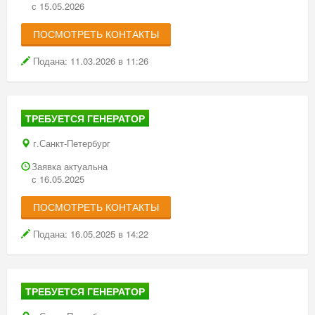
мощные генераторы Восток.
с 15.05.2026
При этом цена аренды генераторов зависит от его типа
и продолжительности аренды, а также необходимости
ПОСМОТРЕТЬ КОНТАКТЫ
предоставления дополнительных услуг, среди которых доставка
техники по нужному городскому адресу или же в область,
Подана: 11.03.2026 в 11:26
периодическое обслуживание генератора и так далее.
Хотя стоимость аренды генератора может быть рассчитана
только после обращения клиента с целью его аренды, наша
ТРЕБУЕТСЯ ГЕНЕРАТОР
компания имеет возможность гарантировать, что предлагаемые
нами цены будут доступны для заказчиков услуг с любым
г.Санкт-Петербург
уровнем доходов.
Заявка актуальна
с 16.05.2025
ПОСМОТРЕТЬ КОНТАКТЫ
Подана: 16.05.2025 в 14:22
ТРЕБУЕТСЯ ГЕНЕРАТОР