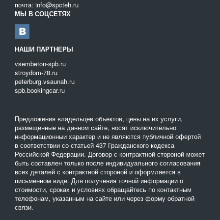
почта: info@spcteh.ru
Сырье для производства асфальтных смесей. Использование
МЫ В СОЦСЕТЯХ
асфальтной крошки для изготовления нового асфальта дает
возможность получать материал, который по своим
характеристикам не уступает асфальтным смесям,
изготовленным по традиционной технологии. Такой асфальт
НАШИ ПАРТНЕРЫ
может быть использован даже для строительства дорог
vsembeton-spb.ru
с большой нагрузкой.
stroydom-78.ru
Чтобы купить асфальтовую срезку в
Санкт-Петербурге
,
peterburg.vsaunah.ru
вы можете позвонить по указанному здесь телефону или же
spb.bookingcar.ru
посетить наш офис лично. Срезка может быть доставлена
в любую точку области.
Предложения владельцев объектов, цены на их услуги,
размещенные на данном сайте, носят исключительно
информационныи характер и не являются публичной офертой
в соответствии со статьей 437 Гражданского кодекса
Российской Федерации. Договор с контрактной стороной может
быть составлен только после индивидуального согласования
всех деталей с контрактной стороной и оформляется в
письменном виде. Для получения точной информации о
стоимости, сроках и условиях обращайтесь по контактным
телефонам, указанным на сайте или через форму обратной
связи.