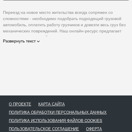
Переезд на новое место жительства всегда сопряжен со
сложностями - необходимо подобрать подходящий грузовой
автомобиль, оплатить работу грузчиков и довезти весь груз без
механических повреждений. Наш онлайн-ресурс предлагает
самостоятельно подобрать компанию, которая окажет
Развернуть текст
успешную помощь в процессе самого сложного переезда,
сделает все быстро и без проблем. У нас на сайте собраны
только лучшие транспортные компании - просто просмотрите
ленту, забронируйте заинтересовавшую заявку и арендуйте
транспорт нужной грузоподъемности на нужный срок!
О ПРОЕКТЕ
КАРТА САЙТА
ПОЛИТИКА ОБРАБОТКИ ПЕРСОНАЛЬНЫХ ДАННЫХ
ПОЛИТИКА ИСПОЛЬЗОВАНИЯ ФАЙЛОВ COOKIES
ПОЛЬЗОВАТЕЛЬСКОЕ СОГЛАШЕНИЕ
ОФЕРТА