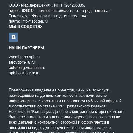
ООО «Медиа-решения», ИНН 7204205305,
адрес: 625042, Тюменская область, г.о. город Тюмень, г
Тюмень, ул. Федюнинского д. 60, пом. 104
почта: info@spcteh.ru
МЫ В СОЦСЕТЯХ
НАШИ ПАРТНЕРЫ
vsembeton-spb.ru
stroydom-78.ru
peterburg.vsaunah.ru
spb.bookingcar.ru
Предложения владельцев объектов, цены на их услуги,
размещенные на данном сайте, носят исключительно
информационныи характер и не являются публичной офертой
в соответствии со статьей 437 Гражданского кодекса
Российской Федерации. Договор с контрактной стороной может
быть составлен только после индивидуального согласования
всех деталей с контрактной стороной и оформляется в
письменном виде. Для получения точной информации о
стоимости, сроках и условиях обращайтесь по контактным