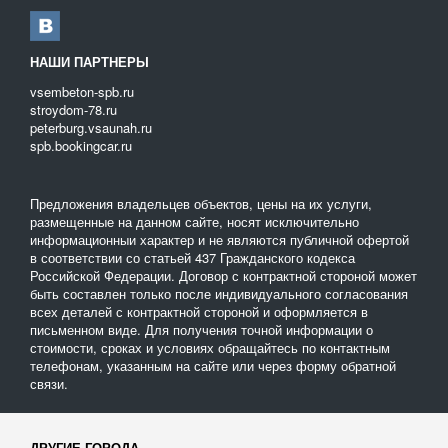
с двухуровневым Г – образным полом;
типа «корыто».
НАШИ ПАРТНЕРЫ
Условиями оплаты:
vsembeton-spb.ru
почасовая;
stroydom-78.ru
за 1 рейс;
peterburg.vsaunah.ru
по километражу.
spb.bookingcar.ru
На нашем портале размещены предложения только от
проверенных, профессиональных перевозчиков , оказывающих
Предложения владельцев объектов, цены на их услуги,
качественные услуги, а широкий выбор транспорта,
размещенные на данном сайте, носят исключительно
представленный на одном сайте, даёт возможность сделать
информационныи характер и не являются публичной офертой
лучший выбор и сэкономить при заказе время и деньги.
в соответствии со статьей 437 Гражданского кодекса
Российской Федерации. Договор с контрактной стороной может
быть составлен только после индивидуального согласования
всех деталей с контрактной стороной и оформляется в
письменном виде. Для получения точной информации о
стоимости, сроках и условиях обращайтесь по контактным
телефонам, указанным на сайте или через форму обратной
связи.
ДРУГИЕ ГОРОДА