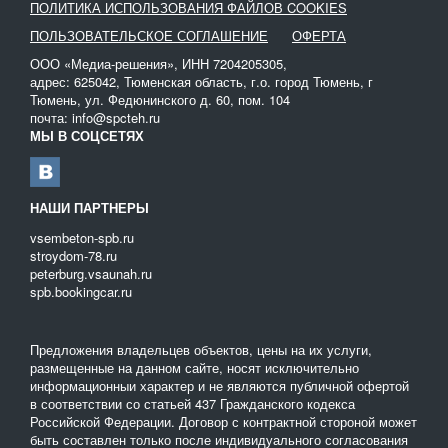
ПОЛИТИКА ИСПОЛЬЗОВАНИЯ ФАЙЛОВ COOKIES
Именно от удаления верхнего слоя грунта зависит качество
ПОЛЬЗОВАТЕЛЬСКОЕ СОГЛАШЕНИЕ
ОФЕРТА
укладки будущего фундамента и эффективность работ по
благоустройству территории. В основном работы выполняются с
ООО «Медиа-решения», ИНН 7204205305,
помощью бульдозера.
адрес: 625042, Тюменская область, г.о. город Тюмень, г
Тюмень, ул. Федюнинского д. 60, пом. 104
На нашем сайте вы сможете ознакомиться со
почта: info@spcteh.ru
специализированной техникой, которая понадобится для
МЫ В СОЦСЕТЯХ
снятия грунта на участке, и арендовать наиболее подходящую
модель. Вся техника представлена современными и мощными
бульдозерами, которые помогут выполнить работы по удалению
НАШИ ПАРТНЕРЫ
грунта различной сложности.
vsembeton-spb.ru
stroydom-78.ru
peterburg.vsaunah.ru
spb.bookingcar.ru
Предложения владельцев объектов, цены на их услуги,
размещенные на данном сайте, носят исключительно
информационныи характер и не являются публичной офертой
в соответствии со статьей 437 Гражданского кодекса
Российской Федерации. Договор с контрактной стороной может
быть составлен только после индивидуального согласования